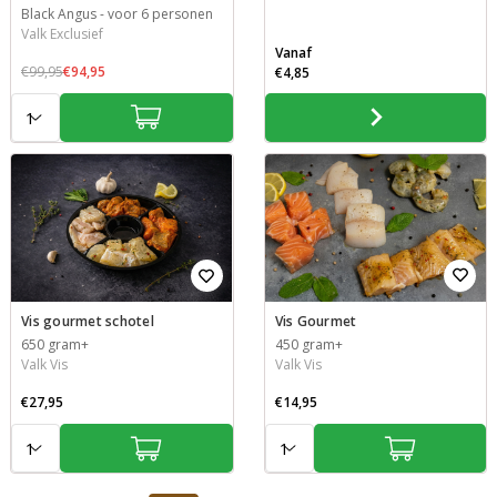
Black Angus
-
voor 6 personen
Valk Exclusief
Vanaf
€99,95
€94,95
€4,85
Aantal:
Aantal:
Vis Gourmet
Vis gourmet schotel
450 gram+
650 gram+
Valk Vis
Valk Vis
€27,95
€14,95
Aantal:
Aantal: