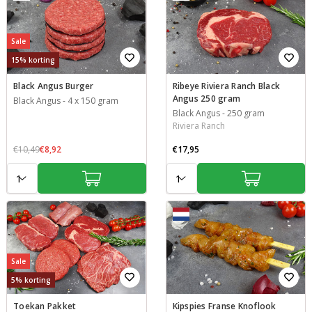
Sale
15% korting
Black Angus Burger
Ribeye Riviera Ranch Black
Angus 250 gram
Black Angus
-
4 x 150 gram
Black Angus
-
250 gram
Riviera Ranch
€10,49
€8,92
€17,95
Aantal:
Aantal:
Sale
5% korting
Toekan Pakket
Kipspies Franse Knoflook