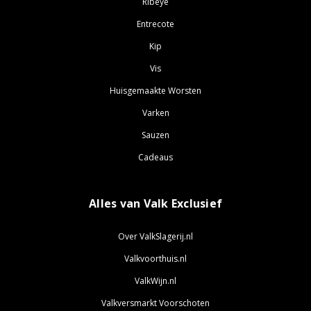
Ribeye
Entrecote
Kip
Vis
Huisgemaakte Worsten
Varken
Sauzen
Cadeaus
Alles van Valk Exclusief
Over ValkSlagerij.nl
Valkvoorthuis.nl
ValkWijn.nl
Valkversmarkt Voorschoten