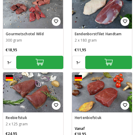
Gourmetschotel Wild
Eendenborstfilet Handtam
300 gram
2 x 180 gram
€18,95
€11,95
Aantal:
Aantal:
Reebiefstuk
Hertenbiefstuk
2 x 125 gram
Vanaf
€24,95
€10,95