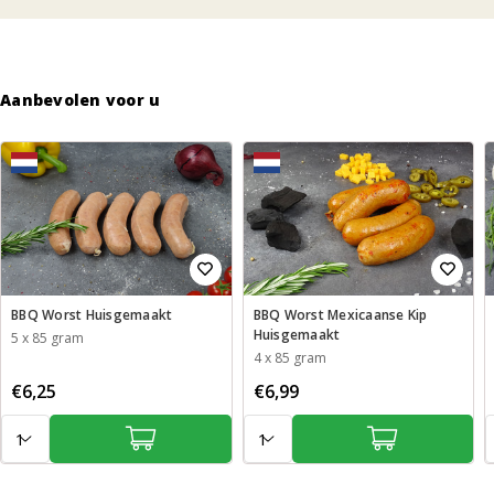
lezen
Aanbevolen voor u
BBQ Worst Huisgemaakt
BBQ Worst Mexicaanse Kip
Huisgemaakt
5 x 85 gram
4 x 85 gram
€6,25
€6,99
Aantal:
Aantal:
A