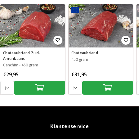
Chateaubriand Zuid-
Chateaubriand
Amerikaans
450 gram
Canchim
-
450 gram
€29,95
€31,95
Aantal:
Aantal:
A
Klantenservice